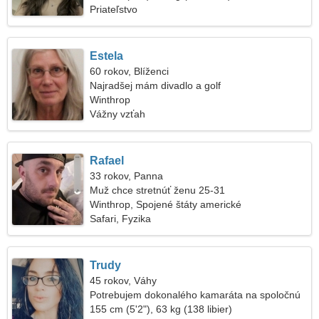
Priateľstvo
Estela
60 rokov, Blíženci
Najradšej mám divadlo a golf
Winthrop
Vážny vzťah
Rafael
33 rokov, Panna
Muž chce stretnúť ženu 25-31
Winthrop, Spojené štáty americké
Safari, Fyzika
Trudy
45 rokov, Váhy
Potrebujem dokonalého kamaráta na spoločnú
lyžovačku
155 cm (5'2"), 63 kg (138 libier)