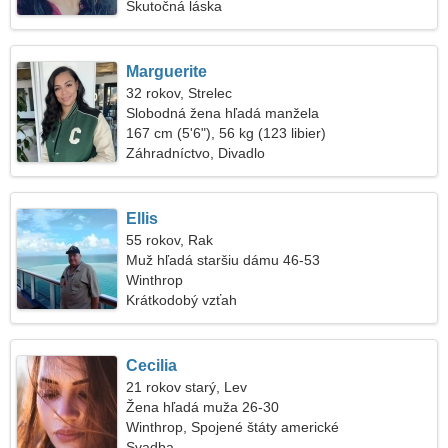
Skutočná láska
Marguerite
32 rokov, Strelec
Slobodná žena hľadá manžela
167 cm (5'6"), 56 kg (123 libier)
Záhradníctvo, Divadlo
Ellis
55 rokov, Rak
Muž hľadá staršiu dámu 46-53
Winthrop
Krátkodobý vzťah
Cecilia
21 rokov starý, Lev
Žena hľadá muža 26-30
Winthrop, Spojené štáty americké
Svadba