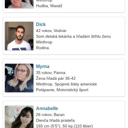
Winthrop
Hudba, Masáž
Dick
42 rokov, Vodnár
Som detská lekárka a hľadám štíhlu ženu
Winthrop
Rodina
Myrna
35 rokov, Panna
Žena hľadá pár 36-42
Winthrop, Spojené štáty americké
Potápanie, Motoristický šport
Annabelle
26 rokov, Baran
Dievča hľadá priateľa
165 cm (5'5"), 50 kg (110 libier)