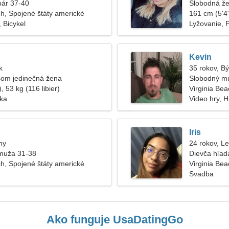
pár 37-40
Slobodná že
ch, Spojené štáty americké
161 cm (5'4"
 Bicykel
Lyžovanie, 
Kevin
k
35 rokov, B
som jedinečná žena
Slobodný m
, 53 kg (116 libier)
Virginia Bea
ska
Video hry, H
Iris
hy
24 rokov, L
muža 31-38
Dievča hľad
ch, Spojené štáty americké
Virginia Bea
Svadba
Ako funguje UsaDatingGo