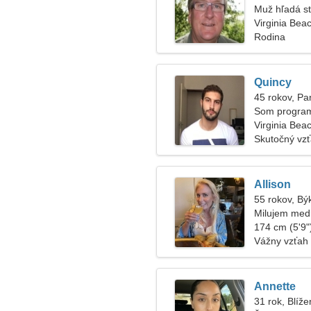
Muž hľadá s
Virginia Bea
Rodina
Quincy
45 rokov, P
Som program
Virginia Bea
Skutočný vz
Allison
55 rokov, Bý
Milujem medi
174 cm (5'9")
Vážny vzťah
Annette
31 rok, Blíže