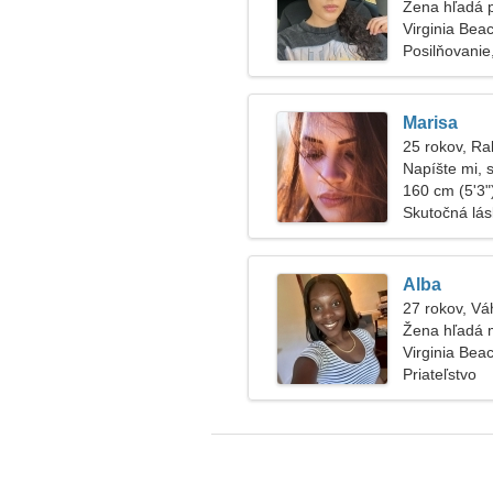
Žena hľadá 
Virginia Bea
Posilňovanie,
Marisa
25 rokov, Ra
Napíšte mi, 
160 cm (5'3")
Skutočná lá
Alba
27 rokov, Vá
Žena hľadá 
Virginia Bea
Priateľstvo