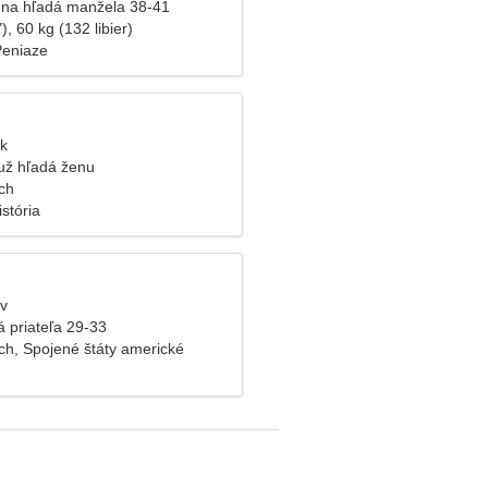
na hľadá manžela 38-41
), 60 kg (132 libier)
Peniaze
ýk
už hľadá ženu
ch
istória
ev
á priateľa 29-33
ch, Spojené štáty americké