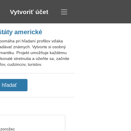
Vytvoriť účet
štáty americké
pomáha pri hľadaní profilov vďaka
ľadávať známych. Vytvorte si osobný
 romantiku. Projekt umožňuje každému
konalé stretnutia a ožeňte sa, začnite
v, cudzincov, turistov.
ozorožec