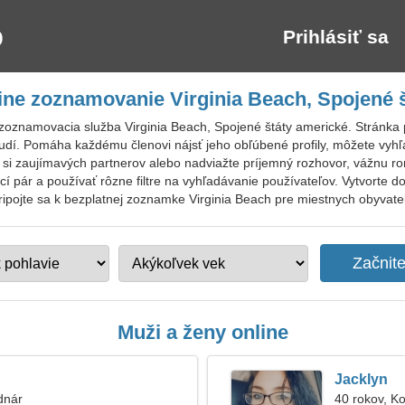
Prihlásiť sa
ine zoznamovanie Virginia Beach, Spojené 
zoznamovacia služba Virginia Beach, Spojené štáty americké. Stránka 
ľudí. Pomáha každému členovi nájsť jeho obľúbené profily, môžete vyh
te si zaujímavých partnerov alebo nadviažte príjemný rozhovor, vážnu
 pár a používať rôzne filtre na vyhľadávanie používateľov. Vytvorte do
ripojte sa k bezplatnej zoznamke Virginia Beach pre miestnych obyvateľo
Muži a ženy online
Jacklyn
dnár
40 rokov, K