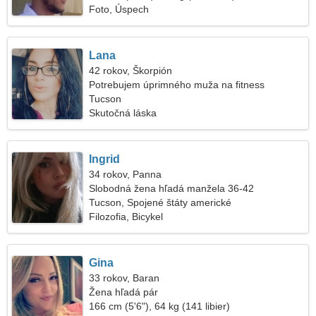
Foto, Úspech
Lana
42 rokov, Škorpión
Potrebujem úprimného muža na fitness
Tucson
Skutočná láska
Ingrid
34 rokov, Panna
Slobodná žena hľadá manžela 36-42
Tucson, Spojené štáty americké
Filozofia, Bicykel
Gina
33 rokov, Baran
Žena hľadá pár
166 cm (5'6"), 64 kg (141 libier)