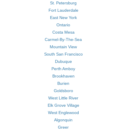
St. Petersburg
Fort Lauderdale
East New York
Ontario
Costa Mesa
Carmel-By-The-Sea
Mountain View
South San Francisco
Dubuque
Perth Amboy
Brookhaven
Burien
Goldsboro
West Little River
Elk Grove Village
West Englewood
Algonquin
Greer