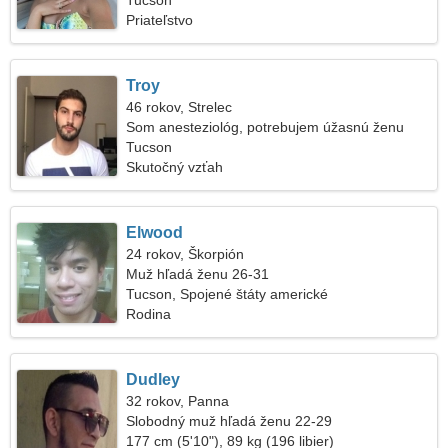
Tucson
Priateľstvo
Troy
46 rokov, Strelec
Som anesteziológ, potrebujem úžasnú ženu
Tucson
Skutočný vzťah
Elwood
24 rokov, Škorpión
Muž hľadá ženu 26-31
Tucson, Spojené štáty americké
Rodina
Dudley
32 rokov, Panna
Slobodný muž hľadá ženu 22-29
177 cm (5'10"), 89 kg (196 libier)