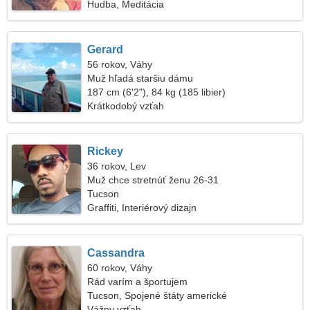
Hudba, Meditácia
Gerard
56 rokov, Váhy
Muž hľadá staršiu dámu
187 cm (6'2"), 84 kg (185 libier)
Krátkodobý vzťah
Rickey
36 rokov, Lev
Muž chce stretnúť ženu 26-31
Tucson
Graffiti, Interiérový dizajn
Cassandra
60 rokov, Váhy
Rád varím a športujem
Tucson, Spojené štáty americké
Vážny vzťah