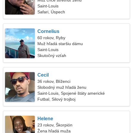
Muž chce stretnúť ženu
Saint-Louis
Safari, Úspech
Cornelius
60 rokov, Ryby
Muž hľadá staršiu dámu
Saint-Louis
Skutočný vzťah
Cecil
36 rokov, Blíženci
Slobodný muž hľadá ženu
Saint-Louis, Spojené štáty americké
Futbal, Silový trojboj
Helene
23 rokov, Škorpión
Žena hľadá muža