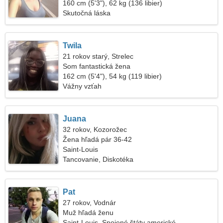
160 cm (5'3"), 62 kg (136 libier)
Skutočná láska
Twila
21 rokov starý, Strelec
Som fantastická žena
162 cm (5'4"), 54 kg (119 libier)
Vážny vzťah
Juana
32 rokov, Kozorožec
Žena hľadá pár 36-42
Saint-Louis
Tancovanie, Diskotéka
Pat
27 rokov, Vodnár
Muž hľadá ženu
Saint-Louis, Spojené štáty americké