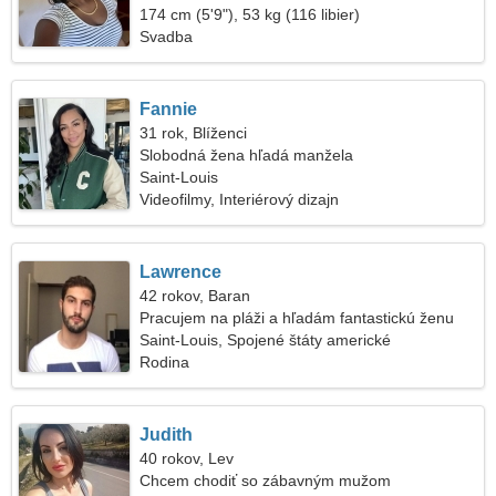
174 cm (5'9"), 53 kg (116 libier)
Svadba
Fannie
31 rok, Blíženci
Slobodná žena hľadá manžela
Saint-Louis
Videofilmy, Interiérový dizajn
Lawrence
42 rokov, Baran
Pracujem na pláži a hľadám fantastickú ženu
Saint-Louis, Spojené štáty americké
Rodina
Judith
40 rokov, Lev
Chcem chodiť so zábavným mužom