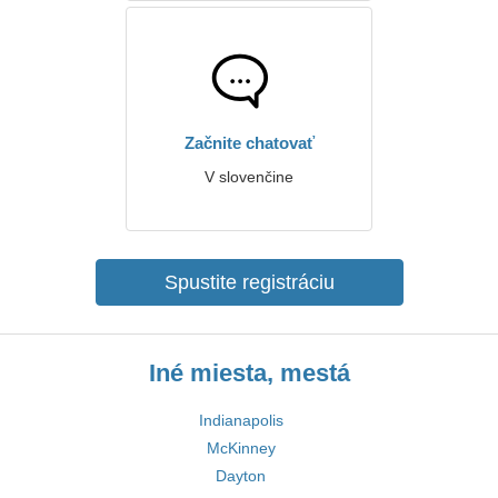
Začnite chatovať
V slovenčine
Spustite registráciu
Iné miesta, mestá
Indianapolis
McKinney
Dayton