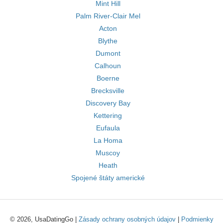
Mint Hill
Palm River-Clair Mel
Acton
Blythe
Dumont
Calhoun
Boerne
Brecksville
Discovery Bay
Kettering
Eufaula
La Homa
Muscoy
Heath
Spojené štáty americké
© 2026, UsaDatingGo |
Zásady ochrany osobných údajov
|
Podmienky