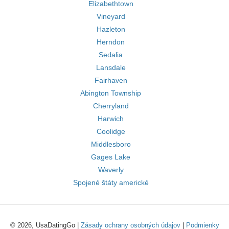
Elizabethtown
Vineyard
Hazleton
Herndon
Sedalia
Lansdale
Fairhaven
Abington Township
Cherryland
Harwich
Coolidge
Middlesboro
Gages Lake
Waverly
Spojené štáty americké
© 2026, UsaDatingGo |
Zásady ochrany osobných údajov
|
Podmienky