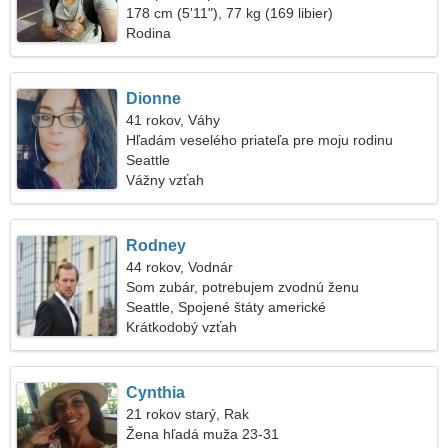
178 cm (5'11"), 77 kg (169 libier)
Rodina
Dionne
41 rokov, Váhy
Hľadám veselého priateľa pre moju rodinu
Seattle
Vážny vzťah
Rodney
44 rokov, Vodnár
Som zubár, potrebujem zvodnú ženu
Seattle, Spojené štáty americké
Krátkodobý vzťah
Cynthia
21 rokov starý, Rak
Žena hľadá muža 23-31