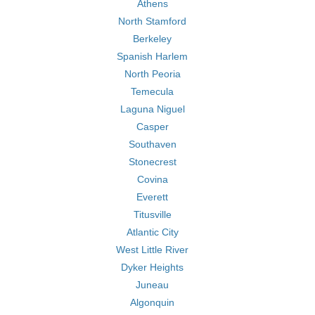
Athens
North Stamford
Berkeley
Spanish Harlem
North Peoria
Temecula
Laguna Niguel
Casper
Southaven
Stonecrest
Covina
Everett
Titusville
Atlantic City
West Little River
Dyker Heights
Juneau
Algonquin