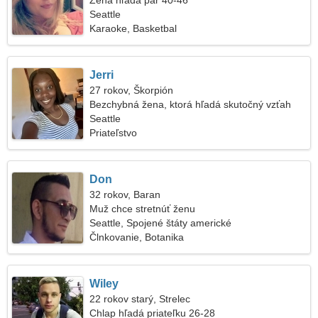
Žena hľadá pár 40-46
Seattle
Karaoke, Basketbal
Jerri
27 rokov, Škorpión
Bezchybná žena, ktorá hľadá skutočný vzťah
Seattle
Priateľstvo
Don
32 rokov, Baran
Muž chce stretnúť ženu
Seattle, Spojené štáty americké
Člnkovanie, Botanika
Wiley
22 rokov starý, Strelec
Chlap hľadá priateľku 26-28