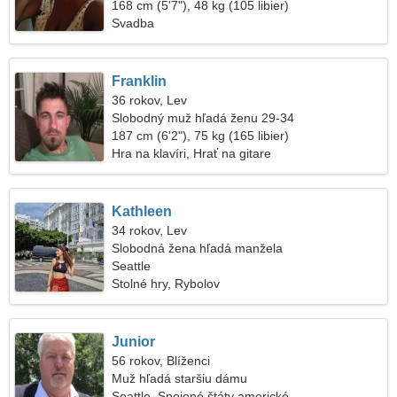
168 cm (5'7"), 48 kg (105 libier)
Svadba
Franklin
36 rokov, Lev
Slobodný muž hľadá ženu 29-34
187 cm (6'2"), 75 kg (165 libier)
Hra na klavíri, Hrať na gitare
Kathleen
34 rokov, Lev
Slobodná žena hľadá manžela
Seattle
Stolné hry, Rybolov
Junior
56 rokov, Blíženci
Muž hľadá staršiu dámu
Seattle, Spojené štáty americké