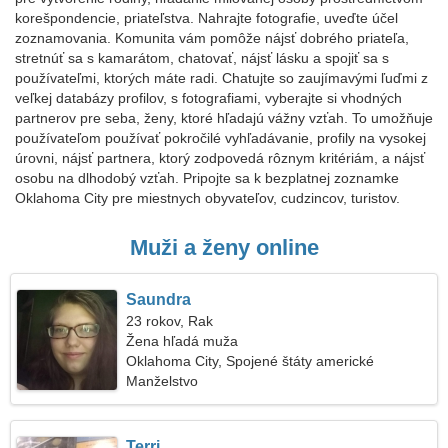
korešpondencie, priateľstva. Nahrajte fotografie, uveďte účel
zoznamovania. Komunita vám pomôže nájsť dobrého priateľa,
stretnúť sa s kamarátom, chatovať, nájsť lásku a spojiť sa s
používateľmi, ktorých máte radi. Chatujte so zaujímavými ľuďmi z
veľkej databázy profilov, s fotografiami, vyberajte si vhodných
partnerov pre seba, ženy, ktoré hľadajú vážny vzťah. To umožňuje
používateľom používať pokročilé vyhľadávanie, profily na vysokej
úrovni, nájsť partnera, ktorý zodpovedá rôznym kritériám, a nájsť
osobu na dlhodobý vzťah. Pripojte sa k bezplatnej zoznamke
Oklahoma City pre miestnych obyvateľov, cudzincov, turistov.
Muži a ženy online
Saundra
23 rokov, Rak
Žena hľadá muža
Oklahoma City, Spojené štáty americké
Manželstvo
Terri