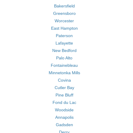
Bakersfield
Greensboro
Worcester
East Hampton
Paterson
Lafayette
New Bedford
Palo Alto
Fontainebleau
Minnetonka Mills
Covina
Cutler Bay
Pine Bluff
Fond du Lac
Woodside
Annapolis
Gadsden
Derry