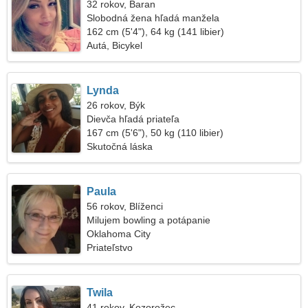
32 rokov, Baran
Slobodná žena hľadá manžela
162 cm (5'4"), 64 kg (141 libier)
Autá, Bicykel
Lynda
26 rokov, Býk
Dievča hľadá priateľa
167 cm (5'6"), 50 kg (110 libier)
Skutočná láska
Paula
56 rokov, Blíženci
Milujem bowling a potápanie
Oklahoma City
Priateľstvo
Twila
41 rokov, Kozorožec