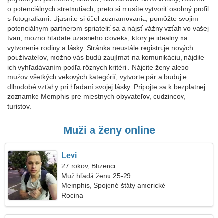
o potenciálnych stretnutiach, preto si musíte vytvoriť osobný profil
s fotografiami. Ujasnite si účel zoznamovania, pomôžte svojim
potenciálnym partnerom spriateliť sa a nájsť vážny vzťah vo vašej
tvári, možno hľadáte úžasného človeka, ktorý je ideálny na
vytvorenie rodiny a lásky. Stránka neustále registruje nových
používateľov, možno vás budú zaujímať na komunikáciu, nájdite
ich vyhľadávaním podľa rôznych kritérií. Nájdite ženy alebo
mužov všetkých vekových kategórií, vytvorte pár a budujte
dlhodobé vzťahy pri hľadaní svojej lásky. Pripojte sa k bezplatnej
zoznamke Memphis pre miestnych obyvateľov, cudzincov,
turistov.
Muži a ženy online
Levi
27 rokov, Blíženci
Muž hľadá ženu 25-29
Memphis, Spojené štáty americké
Rodina