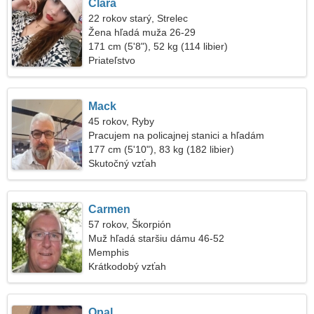
Clara
22 rokov starý, Strelec
Žena hľadá muža 26-29
171 cm (5'8"), 52 kg (114 libier)
Priateľstvo
Mack
45 rokov, Ryby
Pracujem na policajnej stanici a hľadám
priateľskú ženu
177 cm (5'10"), 83 kg (182 libier)
Skutočný vzťah
Carmen
57 rokov, Škorpión
Muž hľadá staršiu dámu 46-52
Memphis
Krátkodobý vzťah
Opal