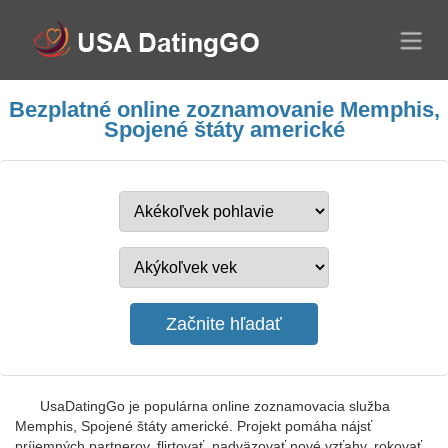
Bezplatné online zoznamovanie Memphis,
Spojené štáty americké
UsaDatingGo je populárna online zoznamovacia služba
Memphis, Spojené štáty americké. Projekt pomáha nájsť
príjemných partnerov, flirtovať, nadväzovať nové vzťahy, rokovať