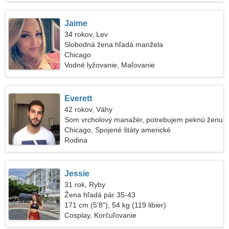
Jaime
34 rokov, Lev
Slobodná žena hľadá manžela
Chicago
Vodné lyžovanie, Maľovanie
Everett
42 rokov, Váhy
Som vrcholový manažér, potrebujem peknú ženu
Chicago, Spojené štáty americké
Rodina
Jessie
31 rok, Ryby
Žena hľadá pár 35-43
171 cm (5'8"), 54 kg (119 libier)
Cosplay, Korčuľovanie