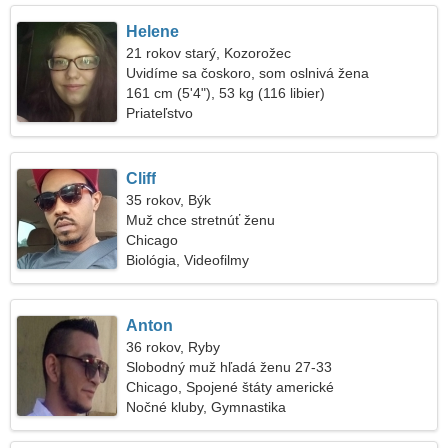
Helene
21 rokov starý, Kozorožec
Uvidíme sa čoskoro, som oslnivá žena
161 cm (5'4"), 53 kg (116 libier)
Priateľstvo
Cliff
35 rokov, Býk
Muž chce stretnúť ženu
Chicago
Biológia, Videofilmy
Anton
36 rokov, Ryby
Slobodný muž hľadá ženu 27-33
Chicago, Spojené štáty americké
Nočné kluby, Gymnastika